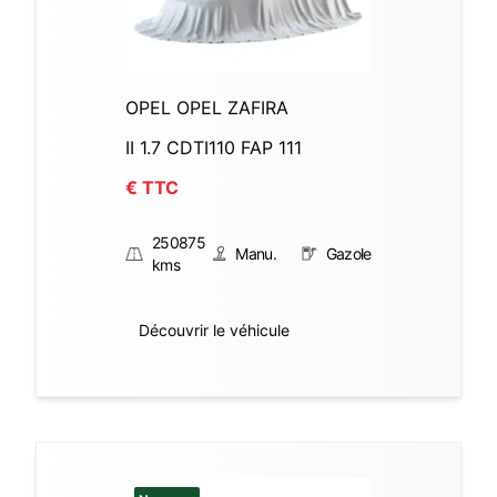
OPEL OPEL ZAFIRA
II 1.7 CDTI110 FAP 111
€ TTC
250875
Manu.
Gazole
kms
Découvrir le véhicule