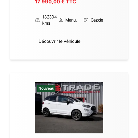
17 990,00
€ TTC
132304
Manu.
Gazole
kms
Découvrir le véhicule
Nouveau